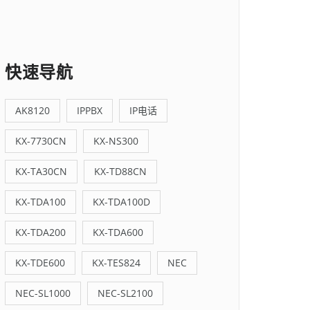
快速导航
AK8120
IPPBX
IP电话
KX-7730CN
KX-NS300
KX-TA30CN
KX-TD88CN
KX-TDA100
KX-TDA100D
KX-TDA200
KX-TDA600
KX-TDE600
KX-TES824
NEC
NEC-SL1000
NEC-SL2100