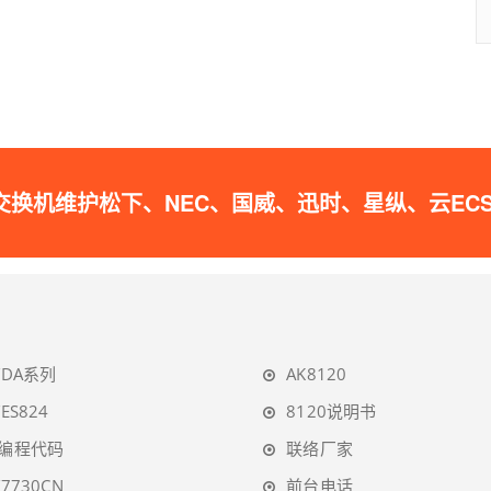
松下、NEC、国威、迅时、星纵、云ECS的IPPB
TDA系列
AK8120
TES824
8120说明书
A编程代码
联络厂家
T7730CN
前台电话