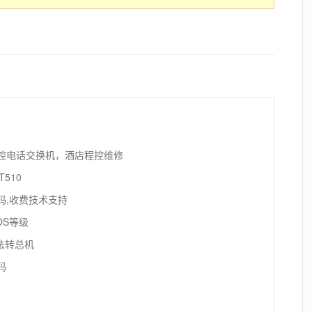
控电话交换机，酒店程控维修
510
码,收费技术支持
OS等级
无法转总机
码
了