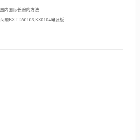
分机打国内国际长途的方法
X-TDA0103,KX0104电源板