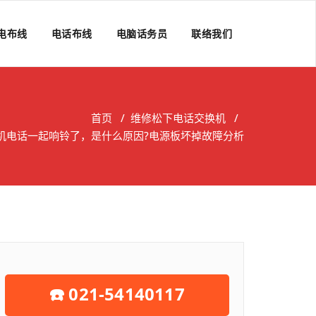
电布线
电话布线
电脑话务员
联络我们
首页
/
维修松下电话交换机
/
机电话一起响铃了，是什么原因?电源板坏掉故障分析
☎️ 021-54140117