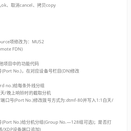
ok、取消cancel、拷贝copy
M Source项修改为：MUS2
ote FDN)
头及其他项目中的功能代码
端口号(Port No.)，在对应设备号栏目(DN)修改
card no.)给每条外线分组
写入白天/晚上响铃时的截取分机
.)/端口号(Port No.)修改拨号方式为:dtmf-80并写入1:1白天/
端口号(Port No.)给分机分组(Group No.—128组可选)；是否打
线/XDP设备端口追加)