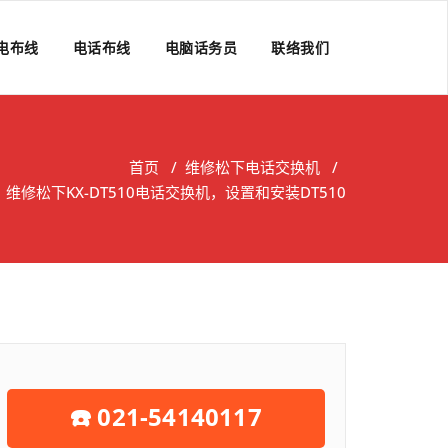
电布线
电话布线
电脑话务员
联络我们
首页
/
维修松下电话交换机
/
维修松下KX-DT510电话交换机，设置和安装DT510
☎️ 021-54140117