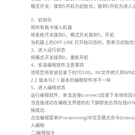
模式开关：拨到5开机为初始化；拨到0开机为进入
2、初始化
将所有板卡接入机器
将系统开关拨到0，模式开关拨到5，开机
当机器上的OFF LINE 灯开始闪烁时，即表示初始
3、进入运行状态
将模式开关拨到0，重新开机
4、安装编程软件注意事项
须将您所安装目录下的TD500。INI文件拷贝到WIN
2.2 版本与2.1 版本的编程软件并不一样
5、进入编程状态
运行编程软件，单击连接(connect)目录下本地项目(l
当连接成功在编程主界面的右下脚即会出现在线(ON LI
接成功.
点击编程菜单(Proramming)中交互模式命令(Inte
入编程
二)编程指令