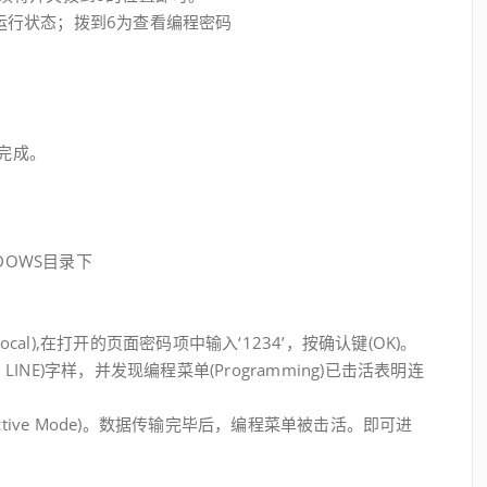
运行状态；拨到6为查看编程密码
化完成。
DOWS目录下
ocal),在打开的页面密码项中输入‘1234’，按确认键(OK)。
NE)字样，并发现编程菜单(Programming)已击活表明连
ractive Mode)。数据传输完毕后，编程菜单被击活。即可进