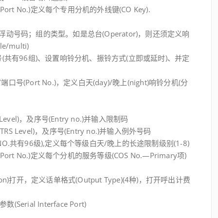
口号(Port No.)定义每个专用分机的外线键(CO Key).
义该组浮动号码；组的类型。如是总台(Operator)，则还须定义响
/multi)
选取组号(共有96组)、设置响铃分机、振铃方式(立即或延时)、并定
)/端口号(Port No.)，定义白天(day)/晚上(night)响铃分机(分
Level)，及序号(Entry no.)并输入限制码
(TRS Level)，及序号(Entry no.)并输入例外号码
(COS NO.共有96级),定义每个等级白天/晚上的长途限制级别(1-8)
口号(Port No.)定义每个分机的服务等级(COS No.—Primary项)
tion)打开，定义话单格式(Output Type)(4种)，打开呼出计费
erial Interface Port)