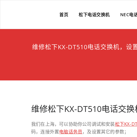
Skip
to
上海维修电话交换机
上海维修松下、国威、NEC、迅时电话交换机
首页
松下电话交换机
NEC电
content
维修松下KX-DT510电话交换机，设置
维修松下KX-DT510电话交
我们在上海，可以协助你公司调试和安装
松下
KX-D
码，连接外置
电脑话务员
，及设置其它的参数；