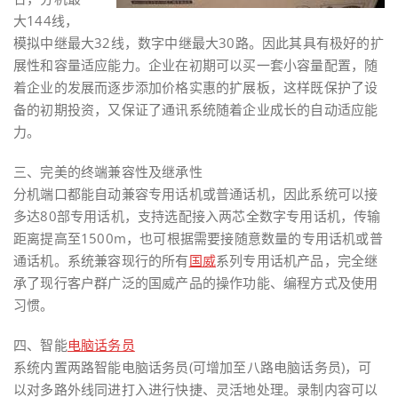
大144线，
模拟中继最大32线，数字中继最大30路。因此其具有极好的扩
展性和容量适应能力。企业在初期可以买一套小容量配置，随
着企业的发展而逐步添加价格实惠的扩展板，这样既保护了设
备的初期投资，又保证了通讯系统随着企业成长的自动适应能
力。
三、完美的终端兼容性及继承性
分机端口都能自动兼容专用话机或普通话机，因此系统可以接
多达80部专用话机，支持选配接入两芯全数字专用话机，传输
距离提高至1500m，也可根据需要接随意数量的专用话机或普
通话机。系统兼容现行的所有
国威
系列专用话机产品，完全继
承了现行客户群广泛的国威产品的操作功能、编程方式及使用
习惯。
四、智能
电脑话务员
系统内置两路智能电脑话务员(可增加至八路电脑话务员)，可
以对多路外线同进打入进行快捷、灵活地处理。录制内容可以