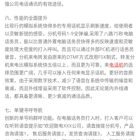
强公司电话通讯的有效途径。
六、性能的全面提升
比现行的模拟系统快得多的专用话机显示刷新速度，给使用者
以灵敏新锐的感受。分机号码1-9全弹编,采用了八路75秒电脑
话务员，能以比普通外置电脑话务员快得多的反映速度和灵敏
度处理大密度的打入呼叫。而且可以通过外部PC机进行话务员
录音，分机来电转发由原来的DTMF方式改用FSK制式，转发分
机来电比模拟系统快五倍以上，而且更为可靠，来
电话机
的选
择范围更广阔，几乎可以接入任何来电显示话机。更好的音质
效果，由于采用数字技术，减少了语音在系统中传输的噪音和
衰减，而且外线增益采用了软件控制，因此无论是内外线通
话，都具备更清晰、更少衰减的通话品质。
七、单键寻呼导航
创新的单号码群呼功能。在电脑话务员打入时，打入客户可以
在听到语音提示如“欢迎致电XXX公司，请直接拨分机号，产品
咨询请拨1， 售后服务请拨2，发货查询请拨3， 人工服务请拨