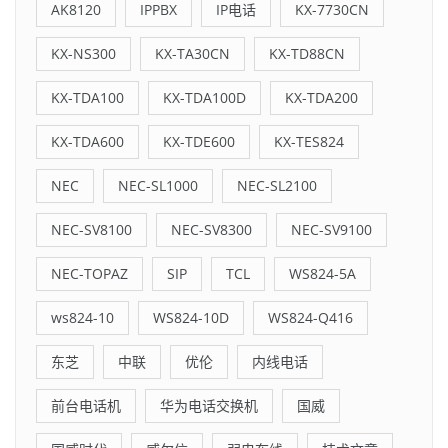
AK8120
IPPBX
IP电话
KX-7730CN
KX-NS300
KX-TA30CN
KX-TD88CN
KX-TDA100
KX-TDA100D
KX-TDA200
KX-TDA600
KX-TDE600
KX-TES824
NEC
NEC-SL1000
NEC-SL2100
NEC-SV8100
NEC-SV8300
NEC-SV9100
NEC-TOPAZ
SIP
TCL
WS824-5A
ws824-10
WS824-10D
WS824-Q416
东芝
中联
优伦
内线电话
前台电话机
华为电话交换机
国威