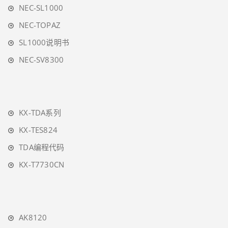
NEC-SL1000
NEC-TOPAZ
SL1000说明书
NEC-SV8300
KX-TDA系列
KX-TES824
TDA编程代码
KX-T7730CN
AK8120