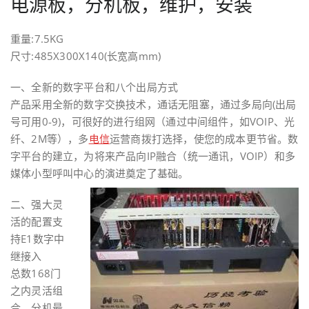
电源板，分机板，维护，安装
重量:7.5KG
尺寸:485X300X140(长宽高mm)
一、全新的数字平台和八个出局方式
产品采用全新的数字交换技术，通话无阻塞，通过多局向(出局
号可用0-9)，可很好的进行组网（通过中间组件，如VOIP、光
纤、2M等），多
电信
运营商拨打选择，使您的成本更节省。数
字平台的建立，为将来产品向IP融合（统一通讯，VOIP）和多
媒体小型呼叫中心的演进奠定了基础。
二、强大灵
活的配置支
持E1数字中
继接入
总数168门
之内灵活组
合，分机最