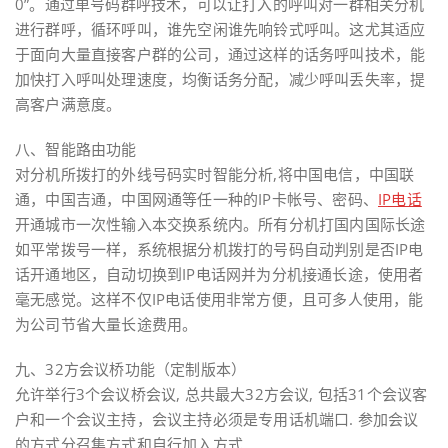
0”。通过单号码群呼技术，可以让打入的呼叫对一群相关分机
进行群呼，循环呼叫，谁先空闲谁先响铃式呼叫。这尤其适应
于面向大量直接客户群的公司，通过这样的话务呼叫技术，能
加快打入呼叫处理速度，均衡话务分配，减少呼叫丢失率，提
高客户满意度。
八、智能路由功能
对分机所拨打的外线号码实时智能分析,将中国电信，中国联
通，中国吉通，中国网通等任一种的IP卡帐号、密码、
IP电话
开通城市一次性输入本交换系统内。所有分机打国内国际长途
如平常拨号一样，系统根据分机拨打的号码自动判别是否IP电
话开通地区，自动切换到IP电话网并为分机接通长途，使用者
毫无感觉。这样不仅IP电话使用非常方便，且可多人使用，能
为公司节省大量长途费用。
九、32方会议桥功能（定制版本）
允许举行3个会议桥会议, 总共最大32方会议, 包括31个会议客
户和一个会议主持，会议主持必须是专用话机端口. 参加会议
的方式分召集方式和自行加入方式.