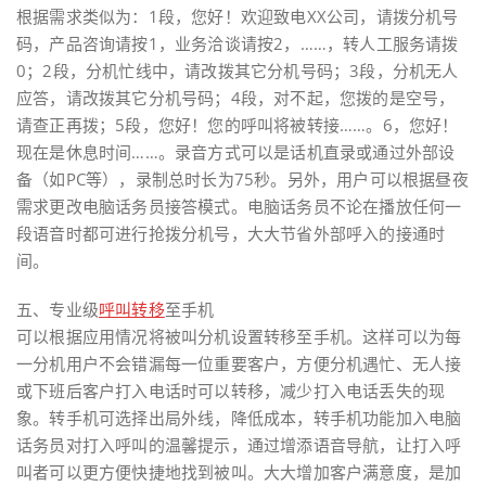
根据需求类似为：1段，您好！欢迎致电XX公司，请拨分机号
码，产品咨询请按1，业务洽谈请按2，……，转人工服务请拨
0；2段，分机忙线中，请改拨其它分机号码；3段，分机无人
应答，请改拨其它分机号码；4段，对不起，您拨的是空号，
请查正再拨；5段，您好！您的呼叫将被转接……。6，您好！
现在是休息时间……。录音方式可以是话机直录或通过外部设
备（如PC等），录制总时长为75秒。另外，用户可以根据昼夜
需求更改电脑话务员接答模式。电脑话务员不论在播放任何一
段语音时都可进行抢拨分机号，大大节省外部呼入的接通时
间。
五、专业级
呼叫转移
至手机
可以根据应用情况将被叫分机设置转移至手机。这样可以为每
一分机用户不会错漏每一位重要客户，方便分机遇忙、无人接
或下班后客户打入电话时可以转移，减少打入电话丢失的现
象。转手机可选择出局外线，降低成本，转手机功能加入电脑
话务员对打入呼叫的温馨提示，通过增添语音导航，让打入呼
叫者可以更方便快捷地找到被叫。大大增加客户满意度，是加