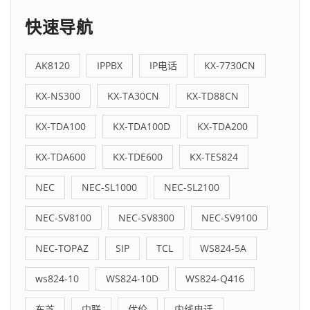
快速导航
AK8120
IPPBX
IP电话
KX-7730CN
KX-NS300
KX-TA30CN
KX-TD88CN
KX-TDA100
KX-TDA100D
KX-TDA200
KX-TDA600
KX-TDE600
KX-TES824
NEC
NEC-SL1000
NEC-SL2100
NEC-SV8100
NEC-SV8300
NEC-SV9100
NEC-TOPAZ
SIP
TCL
WS824-5A
ws824-10
WS824-10D
WS824-Q416
东芝
中联
优伦
内线电话