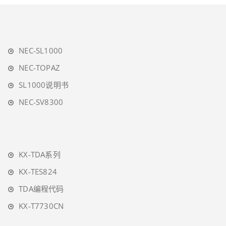
NEC-SL1000
NEC-TOPAZ
SL1000说明书
NEC-SV8300
KX-TDA系列
KX-TES824
TDA编程代码
KX-T7730CN