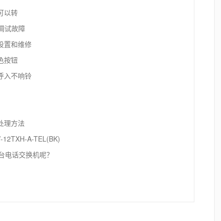
卓可以转
调试故障
门设置和维修
红色按钮
线呼入不响铃
的处理方法
TXH-A-TEL(BK)
择那台电话交换机呢？