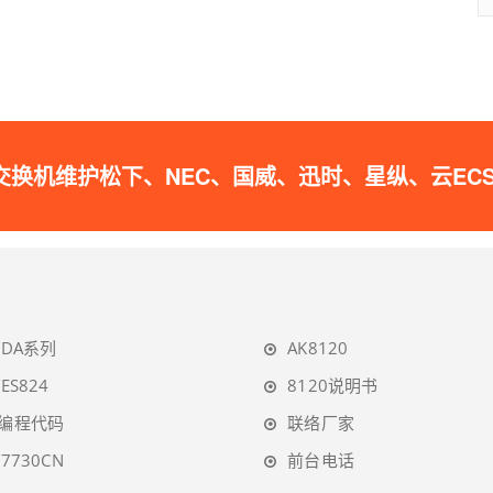
松下、NEC、国威、迅时、星纵、云ECS的IPPB
TDA系列
AK8120
TES824
8120说明书
A编程代码
联络厂家
T7730CN
前台电话