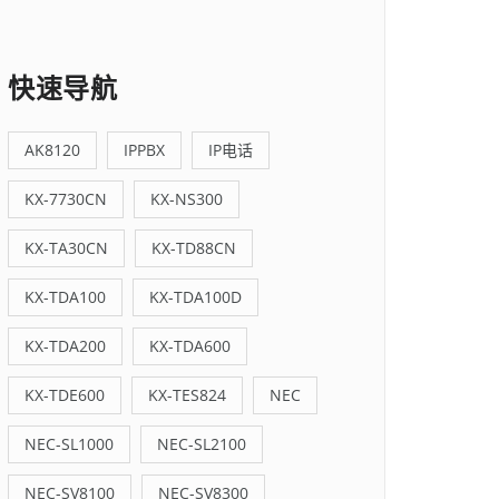
快速导航
AK8120
IPPBX
IP电话
KX-7730CN
KX-NS300
KX-TA30CN
KX-TD88CN
KX-TDA100
KX-TDA100D
KX-TDA200
KX-TDA600
KX-TDE600
KX-TES824
NEC
NEC-SL1000
NEC-SL2100
NEC-SV8100
NEC-SV8300