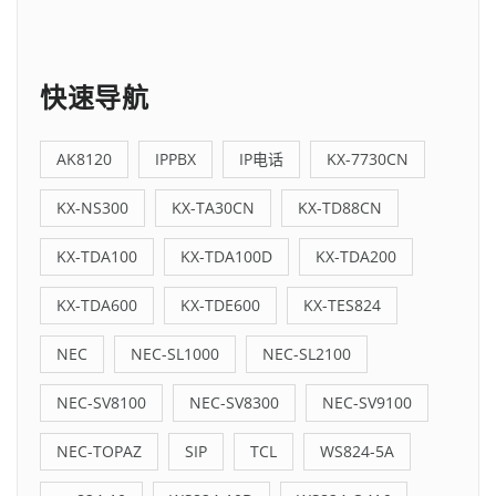
快速导航
AK8120
IPPBX
IP电话
KX-7730CN
KX-NS300
KX-TA30CN
KX-TD88CN
KX-TDA100
KX-TDA100D
KX-TDA200
KX-TDA600
KX-TDE600
KX-TES824
NEC
NEC-SL1000
NEC-SL2100
NEC-SV8100
NEC-SV8300
NEC-SV9100
NEC-TOPAZ
SIP
TCL
WS824-5A