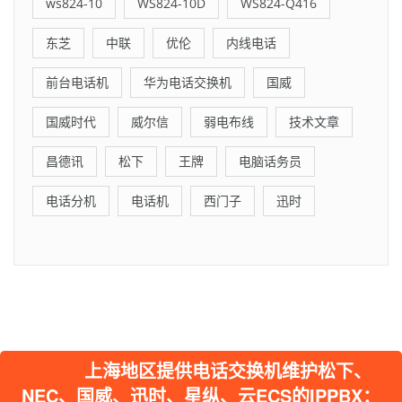
ws824-10
WS824-10D
WS824-Q416
东芝
中联
优伦
内线电话
前台电话机
华为电话交换机
国威
国威时代
威尔信
弱电布线
技术文章
昌德讯
松下
王牌
电脑话务员
电话分机
电话机
西门子
迅时
上海地区提供电话交换机维护松下、
NEC、国威、迅时、星纵、云ECS的IPPBX：