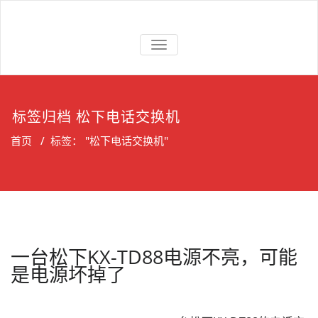
Skip
to
上海维修电话
上海维修松下、国威、NEC、迅
content
交换机
切
时电话交换机
换
导
航
标签归档 松下电话交换机
首页
/
标签： "松下电话交换机"
一台松下KX-TD88电源不亮，可能
是电源坏掉了