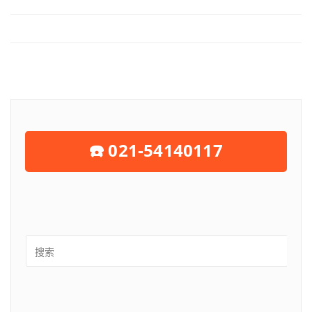
☎️ 021-54140117