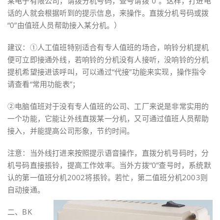
某电子有限公司，请拨分机号码，查号请拨“0”。这样，打进电
话的人就会根据听到的提示信息，来操作。直拨分机号码或拨
“0”由值班人员帮助接入某分机。）
建议：①人工值班特别适合有专人值班的场合，响铃分机提机
便可立即接通外线，若响铃的分机没有人接听，没响铃的分机
提机希望接进该呼叫，可以通过“代接”功能来实现，操作指令
请查看“常用功能表”；
②电脑值班对于没有专人值班的公司、工厂来说是非常实用的
一个功能，它能让外线直拨某一分机，又可通过值班人员帮助
接入，并能提高公司形象，节约时间。
注意：当外线打进来按照提示语音操作，直拨分机号码时，分
机号码直接掁铃，提高工作效率。当外方拨“0”查号时，系统默
认的第一值班分机2002将掁铃。若忙，第二值班分机2003则
自动接通。
二、BK