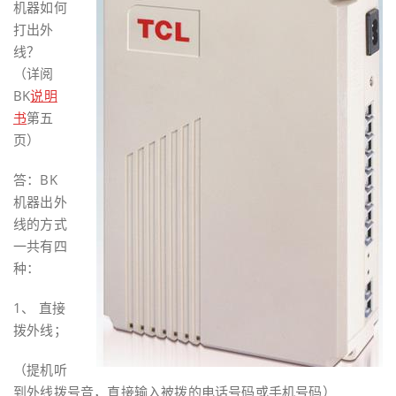
机器如何
打出外
线？
（详阅
BK
说明
书
第五
页）
答：BK
机器出外
线的方式
一共有四
种：
1、 直接
拨外线；
（提机听
到外线拨号音，直接输入被拨的电话号码或手机号码）