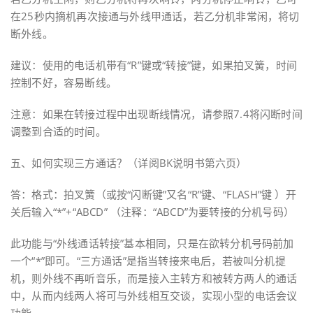
在25秒内摘机再次接通与外线甲通话，若乙分机非常闲，将切
断外线。
建议：使用的电话机带有“R”键或“转接”键，如果拍叉簧，时间
控制不好，容易断线。
注意：如果在转接过程中出现断线情况，请参照7.4将闪断时间
调整到合适的时间。
五、如何实现三方通话？（详阅BK说明书第六页）
答：格式：拍叉簧（或按“闪断键”又名“R”键、“FLASH”键 ）开
关后输入“*”+“ABCD” （注释：“ABCD”为要转接的分机号码）
此功能与“外线通话转接”基本相同，只是在欲转分机号码前加
一个“*”即可。“三方通话”是指当转接来电后，若被叫分机提
机，则外线不再听音乐，而是接入主转方和被转方两人的通话
中，从而内线两人将可与外线相互交谈，实现小型的电话会议