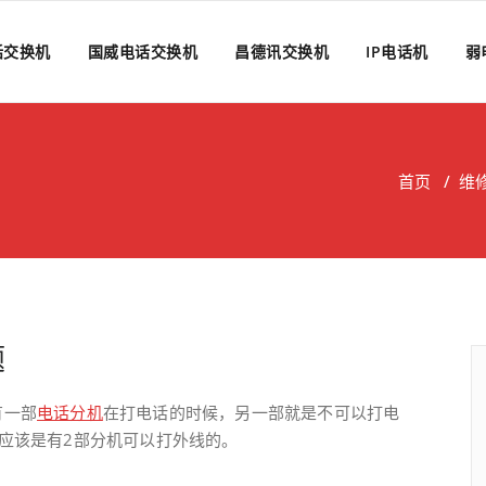
话交换机
国威电话交换机
昌德讯交换机
IP电话机
弱
首页
/
维
题
有一部
电话分机
在打电话的时候，另一部就是不可以打电
应该是有2部分机可以打外线的。