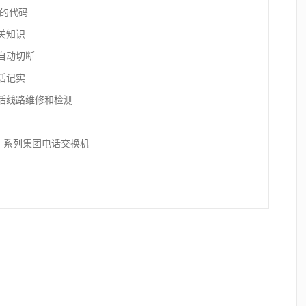
局的代码
关知识
自动切断
话记实
话线路维修和检测
（B）系列集团电话交换机