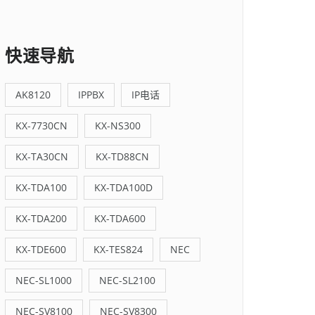
快速导航
AK8120
IPPBX
IP电话
KX-7730CN
KX-NS300
KX-TA30CN
KX-TD88CN
KX-TDA100
KX-TDA100D
KX-TDA200
KX-TDA600
KX-TDE600
KX-TES824
NEC
NEC-SL1000
NEC-SL2100
NEC-SV8100
NEC-SV8300