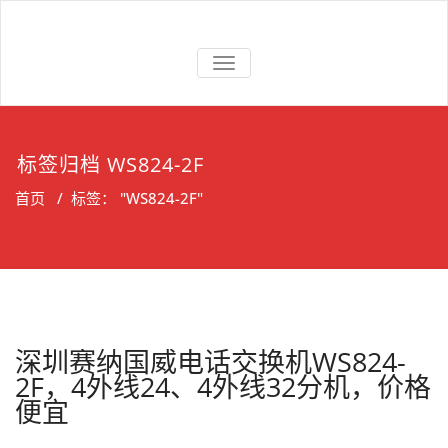
Skip
to
上海维修电话
上海维修松下、国威、NEC、迅
content
交换机
切
时电话交换机
换
导
航
标签归档 WS824-2F
首页
/
标签： "WS824-2F"
深圳赛纳国威电话交换机WS824-
2F，4外线24、4外线32分机，价格
便宜