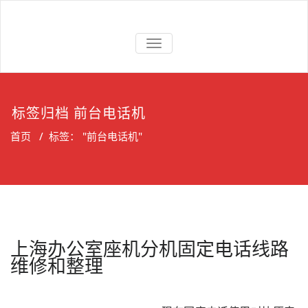
Skip
to
上海维修电话
上海维修松下、国威、NEC、迅
content
交换机
切
时电话交换机
换
导
航
标签归档 前台电话机
首页
/
标签： "前台电话机"
上海办公室座机分机固定电话线路
维修和整理