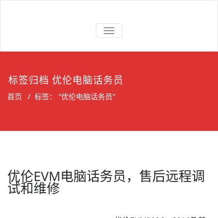
Skip
to
上海维修电话
上海维修松下、国威、NEC、迅
content
交换机
切
时电话交换机
换
导
航
标签归档 优伦电脑话务员
首页
/
标签： "优伦电脑话务员"
优伦EVM电脑话务员，售后远程调
试和维修