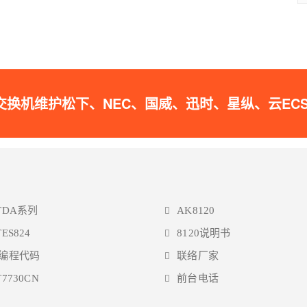
松下、NEC、国威、迅时、星纵、云ECS的IPPB
TDA系列
AK8120
TES824
8120说明书
A编程代码
联络厂家
T7730CN
前台电话