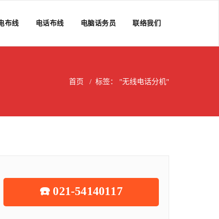
电布线
电话布线
电脑话务员
联络我们
首页
/
标签： "无线电话分机"
☎️ 021-54140117