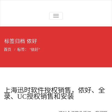
Skip
to
上海维修电话
上海维修松下、国威、NEC、迅
content
交换机
切
时电话交换机
换
导
航
标签归档 侬好
首页
/
标签： "侬好"
上海迅时软件授权销售，侬好、全
录、UC授权销售和安装